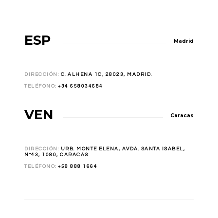
ESP
Madrid
DIRECCIÓN:
C. ALHENA 1C, 28023, MADRID.
TELÉFONO:
+34 658034684
VEN
Caracas
DIRECCIÓN:
URB. MONTE ELENA, AVDA. SANTA ISABEL,
Nº43, 1080, CARACAS
TELÉFONO:
+58 888 1664